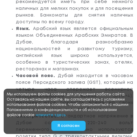
рекомендуется иметь при себе немного
наличных для мелких покупок и для посещения
рынков.
Банкоматы для снятия наличных
доступны по всему городу.
Язык.
Арабский язык является официальным
языком Объединенных Арабских Эмиратов. В
Дубае, благодаря разнообразию
национальностей и развитому туризму,
английский язык широко используется,
особенно в туристических зонах, отелях,
ресторанах и магазинах.
Часовой пояс.
Дубай находится в часовом
поясе Персидского залива (GST), который на
четыре часа опережает всемирное
Мы используем файлы cookies для улучшения работы сайта.
координированное время (UTC+4).
Оставаясь на нашем сайте, вы соглашаетесь с условиями
Рекомендуется поменять время на своих
использования файлов cookies. Чтобы ознакомиться с нашими
часах и устройствах по прибытии.
Положениями о конфиденциальности и об использовании
файлов cookie
нажмите здесь.
Электричество.
Стандартное напряжение в
Дубае составляет 220-240 вольт
Я согласен
переменного тока. Обычно используются
розетки типа G с трехконтактными вилками.