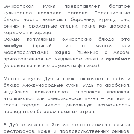
Эмиратская кухня представляет богатое
кулинарное наследие региона. Традиционные
блюда часто включают баранину, курицу, рис,
финики и ароматные специи, такие как шафран,
кардамон и корица.
Самые популярные эмиратские блюда это
макбус
(пряный рис с мясом или
морепродуктами),
харис
(пшеница с мясом,
приготовленная на медленном огне) и
лукаймат
Сэкономьте
ваше время
(сладкие пончики с соусом из фиников).
Чтобы подобрать для Вас лучшие варианты,
Местная кухня Дубая также включает в себя и
ответьте на короткие вопросы:
блюда международные кухни. Будь то арабская,
1 из 4
индийская, пакистанская, ливанская, японская,
итальянская или американская кухня — жители и
гости города имеют уникальную возможность
Какой тип недвижимости Вы
насладиться блюдами разных стран.
рассматриваете?
В Дубае можно найти множество замечательных
Студию
ресторанов, кафе и продовольственных рынков.