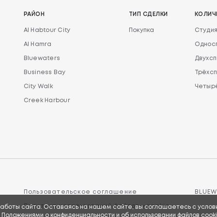
РАЙОН
ТИП СДЕЛКИ
КОЛИЧ
Al Habtour City
Покупка
Студи
Al Hamra
Однос
Bluewaters
Двухс
Business Bay
Трёхс
City Walk
Четырё
Creek Harbour
Пользовательское соглашение
BLUEW
Политика использований файлов «cookie»
работы сайта. Оставаясь на нашем сайте, вы соглашаетесь с услов
 Положениями о конфиденциальности и об использовании файлов cook