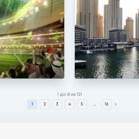
1 до 8 из 121
1
2
3
4
5
...
16