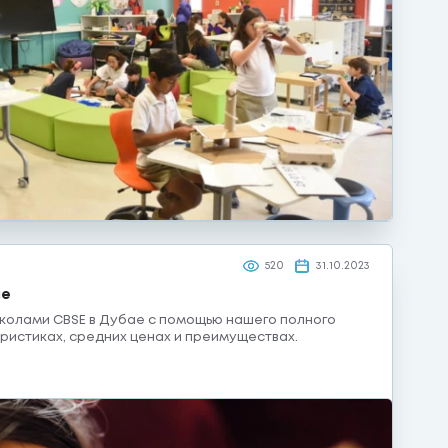
520
31.10.2023
ае
колами CBSE в Дубае с помощью нашего полного
еристиках, средних ценах и преимуществах.