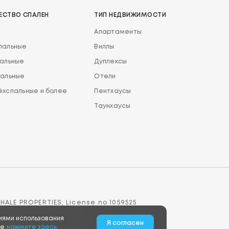
ЕСТВО СПАЛЕН
ТИП НЕДВИЖИМОСТИ
я
Апартаменты
пальные
Виллы
пальные
Дуплексы
пальные
Отели
хспальные и более
Пентхаусы
Таунхаусы
HALE PROPERTIES, License no 1059525
иями использования
Я согласен
ie
нажмите здесь.