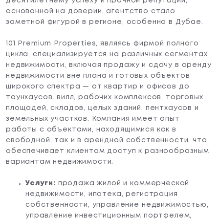
десятилетнему успеху и прочной репутации,
основанной на доверии, агентство стало
заметной фигурой в регионе, особенно в Дубае.
101 Premium Properties, являясь фирмой полного
цикла, специализируется на различных сегментах
недвижимости, включая продажу и сдачу в аренду
недвижимости вне плана и готовых объектов
широкого спектра — от квартир и офисов до
таунхаусов, вилл, рабочих комплексов, торговых
площадей, складов, целых зданий, пентхаусов и
земельных участков. Компания имеет опыт
работы с объектами, находящимися как в
свободной, так и в арендной собственности, что
Мы используем файлы cookies для улучшения работы сайта.
обеспечивает клиентам доступ к разнообразным
Оставаясь на нашем сайте, вы соглашаетесь с условиями
вариантам недвижимости.
использования файлов cookies. Чтобы ознакомиться с нашими
Положениями о конфиденциальности и об использовании
Услуги:
продажа жилой и коммерческой
файлов cookie
нажмите здесь.
недвижимости, ипотека, регистрация
Я согласен
собственности, управление недвижимостью,
управление инвестиционным портфелем,