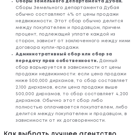
Сборы земельного департамента Дубая.
Сборы Земельного департамента Дубая
обычно составляют 4% от цены продажи
недвижимости. Этот сбор обычно делится
между покупателем и продавцом, причем
процент, подлежащий уплате каждой из
сторон, зависит от заключенного между ними
договора купли-продажи.
Административный сбор или сбор за
передачу прав собственности.
Данный
Сэкономьте
ваше время
сбор варьируется в зависимости от цены
продажи недвижимости: если цена продажи
Чтобы подобрать для Вас лучшие варианты,
ответьте на короткие вопросы:
ниже 500,000 дирхамов, то сбор составляет
2,100 дирхамов, если цена продажи выше
1 из 4
500,000 дирхамов, то сбор составляет 4,200
дирхамов. Обычно этот сбор либо
полностью оплачивается покупателем, либо
Какой тип недвижимости Вы
делится между покупателем и продавцом, в
рассматриваете?
зависимости от их договоренности.
Студию
Как выбрать лучшее агентство