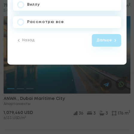
Виллу
2
712,260 USD
34
2
2
130 m
2
5,479 USD/m
Рассмотрю все
Назад
Дальше
ANWA , Dubai Maritime City
Апартаменты
2
1,079,460 USD
36
3
3
176 m
2
6,133 USD/m