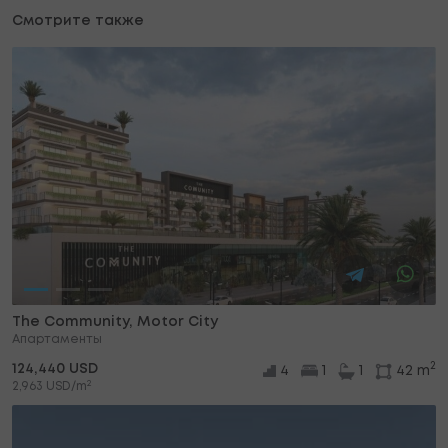
Смотрите также
The Community, Motor City
Апартаменты
2
124,440 USD
4
1
1
42 m
2
2,963 USD/m