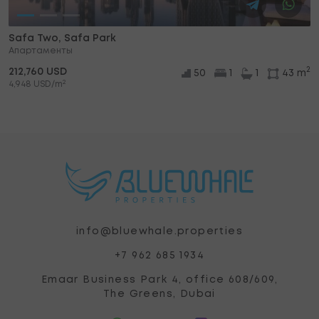
Safa Two, Safa Park
Апартаменты
2
212,760 USD
50
1
1
43 m
2
4,948 USD/m
info@bluewhale.properties
+7 962 685 1934
Emaar Business Park 4, office 608/609,
The Greens, Dubai