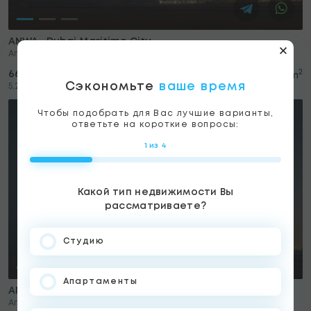
ANWA , Dubai Maritime City
Апартаменты
2
668,520 USD
1
1
1
127 m
Сэкономьте
ваше время
2
5,264 USD/m
Чтобы подобрать для Вас лучшие варианты,
ответьте на короткие вопросы:
1 из 4
Какой тип недвижимости Вы
рассматриваете?
Студию
Апартаменты
ANWA , Dubai Maritime City
Апартаменты