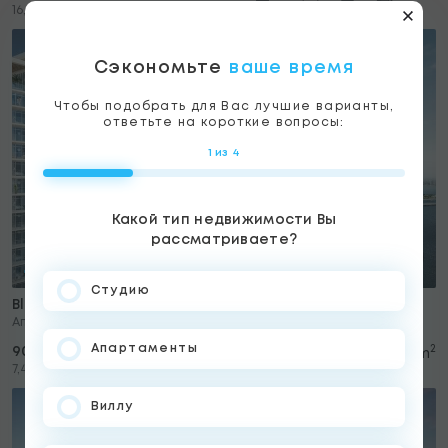
2
16,560 USD/m
Сэкономьте
ваше время
Чтобы подобрать для Вас лучшие варианты,
ответьте на короткие вопросы:
1 из 4
Какой тип недвижимости Вы
рассматриваете?
Студию
Bluewaters bay, Bluewaters
Апартаменты
Апартаменты
2
904,500 USD
5
2
2
122 m
2
7,414 USD/m
Виллу