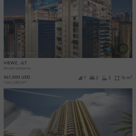
VIEWZ, JLT
Апартаменты
2
567,000 USD
7
2
2
76 m
2
7,461 USD/m