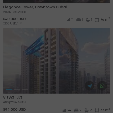
Elegance Tower, Downtown Dubai
Апартаменты
2
540,000 USD
11
1
1
76 m
2
7,105 USD/m
VIEWZ, JLT
Апартаменты
2
594,000 USD
34
2
2
77 m