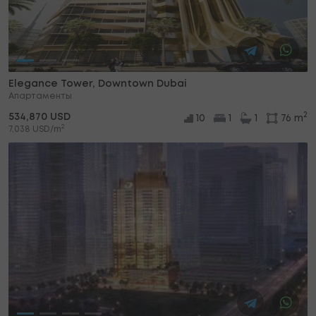
Elegance Tower, Downtown Dubai
Апартаменты
2
534,870 USD
10
1
1
76 m
2
7,038 USD/m