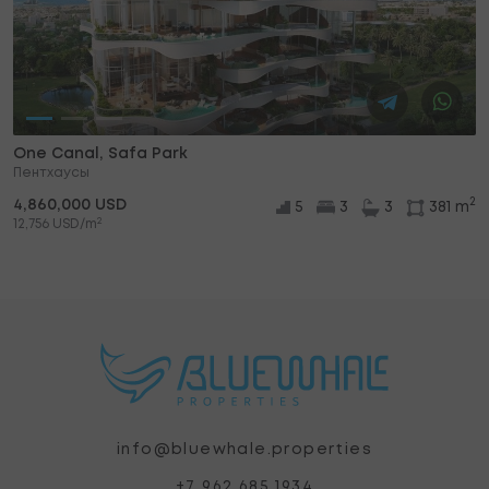
One Canal, Safa Park
Пентхаусы
2
4,860,000 USD
5
3
3
381 m
2
12,756 USD/m
info@bluewhale.properties
+7 962 685 1934