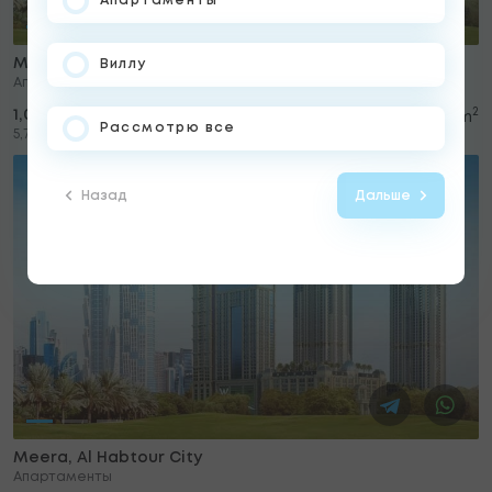
Апартаменты
Meera, Al Habtour City
Виллу
Апартаменты
2
1,051,650 USD
22
3
3
183 m
Рассмотрю все
2
5,747 USD/m
Назад
Дальше
Meera, Al Habtour City
Апартаменты