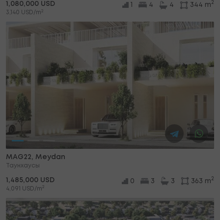
2
1,080,000 USD
1
4
4
344 m
2
3,140 USD/m
MAG22, Meydan
Таунхаусы
2
1,485,000 USD
0
3
3
363 m
2
4,091 USD/m