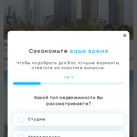
Meera, Al Habtour City
Апартаменты
Сэкономьте
ваше время
2
769,500 USD
8
2
2
140 m
Чтобы подобрать для Вас лучшие варианты,
2
5,496 USD/m
ответьте на короткие вопросы:
1 из 4
Какой тип недвижимости Вы
рассматриваете?
Студию