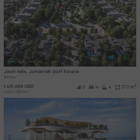
Jouri Hills, Jumeirah Golf Estate
Виллы
2
1,431,000 USD
0
4
4
372 m
2
3,847 USD/m