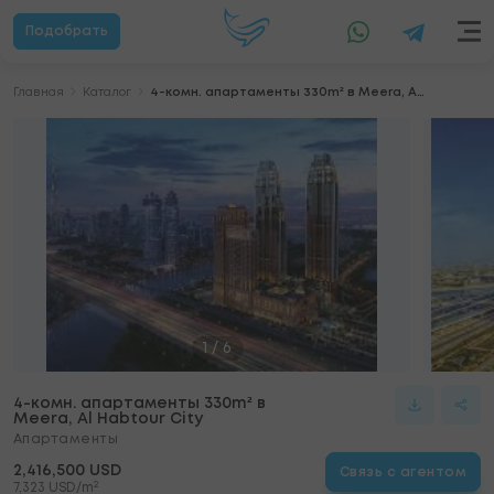
Подобрать
Главная
Каталог
4-комн. апартаменты 330m² в Meera, Al Habtour City
1
/
6
4-комн. апартаменты 330m² в
Meera, Al Habtour City
Апартаменты
2,416,500 USD
Связь с агентом
2
7,323 USD/m