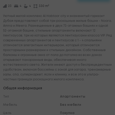
2
23
4
4
330 m
Уютный жилой комплекс Al Habtoor city и знаменитый горизонт
Дубая представляют собой три роскошные жилые башни - Noora,
Amna и Meera. Размещенные в двух 73-этажных башнях и одной
52-этажной башне, стильные апартаменты включают 12
пентхаусов, три из которых являются пентхаусами класса VIP. Ряд
современных апартаментов и пентхаусов с 1 - 4 спальнями
отличается элегантным интерьером, который отличается
просторными размерами и стильным дизайном. Собственные
балконы и огромные окна от пола до потолка во всех домах
открывают панорамные виды, обеспечивая много
естественного света. Жители имеют доступ к беспрецедентным
удобствам, включая бассейны с зоной для загара, тренажерные
залы, спа, супермаркет, ясли и клинику, и все это в ультра-
частных границах роскошного жилого комплекса.
Общая информация
Тип
Апартаменты
Мебель
Без мебели
Цель
Покупка