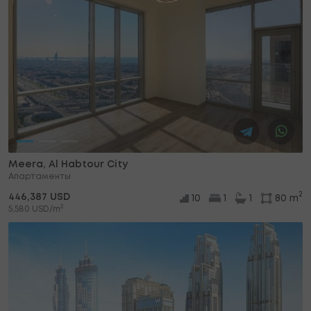
Meera, Al Habtour City
Апартаменты
2
446,387 USD
10
1
1
80 m
2
5,580 USD/m