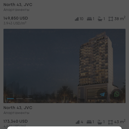
North 43, JVC
Апартаменты
2
149,850 USD
10
1
1
38 m
2
3,943 USD/m
North 43, JVC
Апартаменты
2
173,340 USD
4
1
1
43 m
2
4,031 USD/m