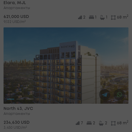
Elara, MJL
Апартаменты
2
621,000 USD
2
1
1
68 m
2
9,132 USD/m
North 43, JVC
Апартаменты
2
234,630 USD
7
2
2
68 m
2
3,450 USD/m