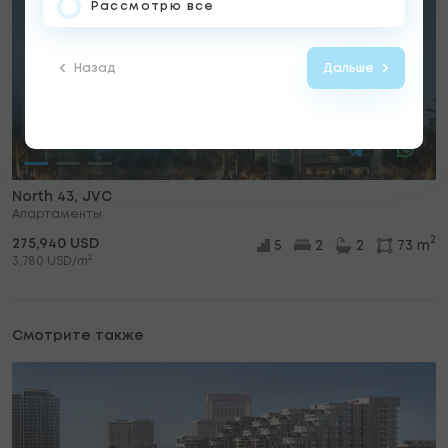
Рассмотрю все
Назад
Дальше
North 43, JVC
Апартаменты
2
275,940 USD
5
2
2
73 m
2
3,780 USD/m
Смотрите также