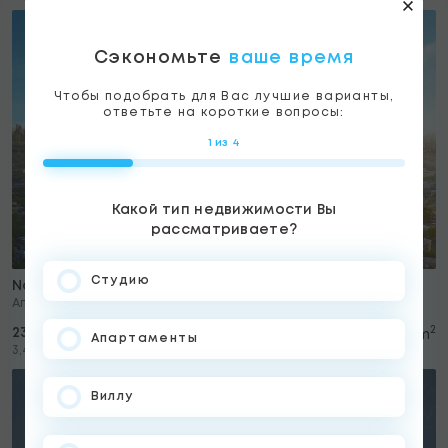
Сэкономьте
ваше время
Чтобы подобрать для Вас лучшие варианты,
ответьте на короткие вопросы:
1 из 4
Какой тип недвижимости Вы
рассматриваете?
Студию
North 43, JVC
Апартаменты
2
234,630 USD
7
2
2
68 m
Апартаменты
2
3,450 USD/m
Виллу