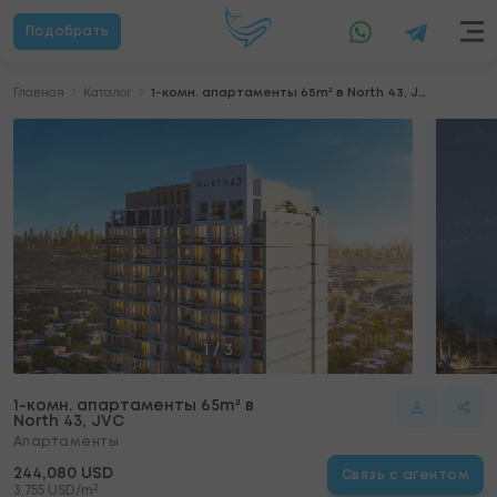
Подобрать
Главная
Каталог
1-комн. апартаменты 65m² в North 43, JVC
1
/
3
1-комн. апартаменты 65m² в
North 43, JVC
Апартаменты
244,080 USD
Связь с агентом
2
3,755 USD/m