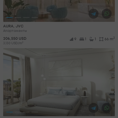
AURA, JVC
Апартаменты
2
206,550 USD
9
1
1
66 m
2
3,130 USD/m